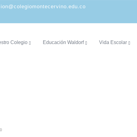
cion@colegiomontecervino.edu.co
stro Colegio
Educación Waldorf
Vida Escolar
O QUE SUCEDE EN SU MEDIO
0