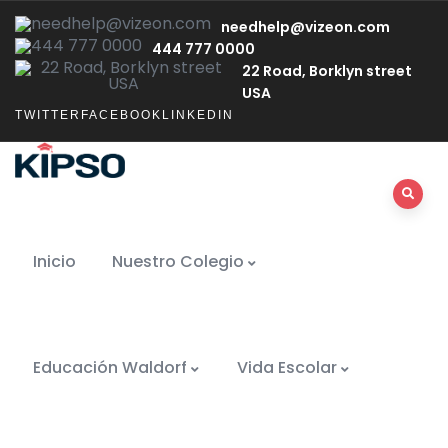
needhelp@vizeon.com
444 777 0000
22 Road, Borklyn street
USA
TWITTER
FACEBOOK
LINKEDIN
Inicio
Nuestro Colegio
Educación Waldorf
Vida Escolar