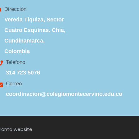
Dirección
Vereda Tíquiza, Sector
Cuatro Esquinas. Chía,
Cundinamarca,
Colombia
Teléfono
314 723 5076
Correo
coordinacion@colegiomontecervino.edu.co
ronto website