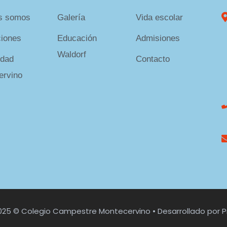
s somos
Galería
Vida escolar
ciones
Educación
Admisiones
Waldorf
dad
Contacto
ervino
025 © Colegio Campestre Montecervino • Desarrollado por
P