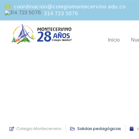
coordinacion@colegiomontecervino.edu.co
314 723 5076
Inicio
Nue
S
Colegio Montecervino
Salidas pedagógicas
o